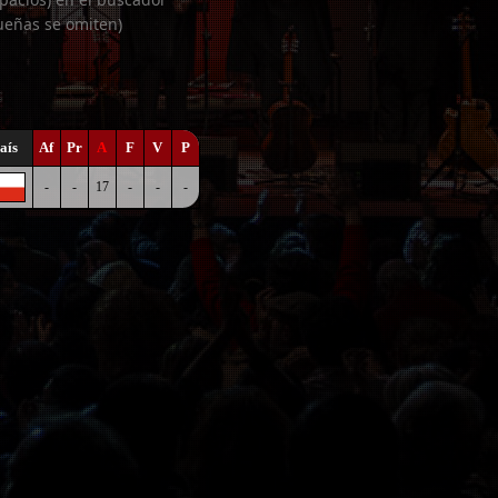
ueñas se omiten)
aís
Af
Pr
A
F
V
P
-
-
17
-
-
-