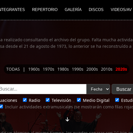
NTEGRANTES
REPERTORIO
GALERÍA
DISCOS
VIDEOS/AV
ha realizado consultando el archivo del grupo. Falta mucha actividad
 desde el 21 de agosto de 1973, lo anterior se ha reconstruído a 
TODAS
|
1960s
1970s
1980s
1990s
2000s
2010s
2020s
uaciones
Radio
Televisión
Medio Digital
Estudi
Incluir actividades extramusicales (se mostrarán como filas roja
 de un término al mismo tiempo, los puedes separar con ";" (sin es