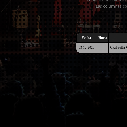
Las columnas co
Fecha
Hora
03-12-2020
-
Grabación 