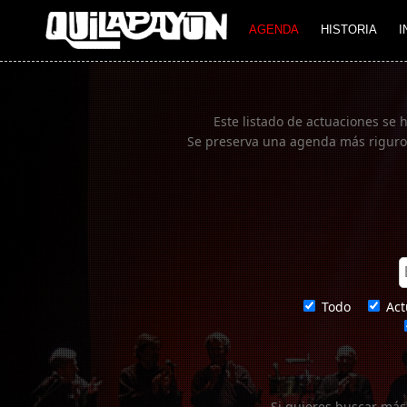
Imagen 01
AGENDA
HISTORIA
I
Este listado de actuaciones se 
Se preserva una agenda más rigurosa
Todo
Act
Si quieres buscar más