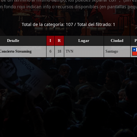
n fondo rojo indican info o recursos disponibles (en pantallas peq
Total de la categoría: 107 / Total del filtrado: 1
Detalle
I
R
Lugar
Ciudad
P
Concierto Streaming
6
18
TVN
Santiago