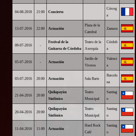
Córceg
04-08-2018
21:00
Concierto
a
Plaza de la
13-07-2016
22:00
Actuación
Zamora
Catedral
Festival de la
Teatro de la
Córdob
09-07-2016
-
Guitarra de Córdoba
Axerquía
a
Jardín de
Valenci
05-07-2016
-
Actuación
Viveros
a
Barcelo
03-07-2016
20:00
Actuación
Sala Barts
na
Quilapayún
Teatro
Santiag
21-04-2016
20:00
Sinfónico
Municipal
o
Quilapayún
Teatro
Santiag
20-04-2016
20:00
Sinfónico
Municipal
o
Hard Rock
Santiag
11-04-2016
11:00
Actuación
Café
o