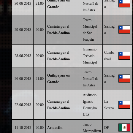
Quilapayún en
Santiag
30-06-2013
21:00
Nescafé de
Grande
o
las Artes
Teatro
Cantata por el
Municipal
Santiag
29-06-2013
20:00
Pueblo Andino
de San
o
Joaquín
Gimnasio
Cantata por el
Comba
28-06-2013
20:00
Techado
Pueblo Andino
rbalá
Municipal
Teatro
Quilapayún en
Santiag
26-06-2013
21:00
Nescafé de
Grande
o
las Artes
Auditorio
Cantata por el
Ignacio
La
22-06-2013
20:00
Pueblo Andino
Domeyko
Serena
ULS
Teatro
11-10-2012
20:00
Actuación
DF
Metropólitan