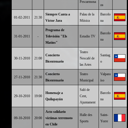
Pescarmona
za
Siempre Canta a
Palau de la
Barcelo
01-02-2011
21:30
Víctor Jara
Música
na
Programa de
Barcelo
31-01-2011
-
Televisión "Els
Estudio TV
na
Matins"
Teatro
Concierto
Santiag
30-11-2010
21:00
Nescafé de
Bicentenario
o
las Artes
Concierto
Teatro
Valpara
27-11-2010
21:30
Bicentenario
Municipal
íso
Saló de
Homenaje a
Barcelo
29-10-2010
19:00
Cent,
Quilapayún
na
Ajuntament
Acto solidario
Halle des
Saint-
09-10-2010
20:00
víctimas terremoto
Sports
Yorre
en Chile