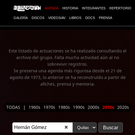
Imagen 01
AGENDA
HISTORIA
INTEGRANTES
REPERTORIO
GALERÍA
DISCOS
VIDEOS/AV
LIBROS
DOCS
PRENSA
Este listado de actuaciones se ha realizado consultando el
archivo del grupo. Falta mucha actividad aún al no
sobrevivir registros.
Se preserva una agenda más rigurosa desde el 21 de
agosto de 1973, lo anterior se ha reconstruído a partir de
afiches, prensa y memoria.
TODAS
|
1960s
1970s
1980s
1990s
2000s
2010s
2020s
✖