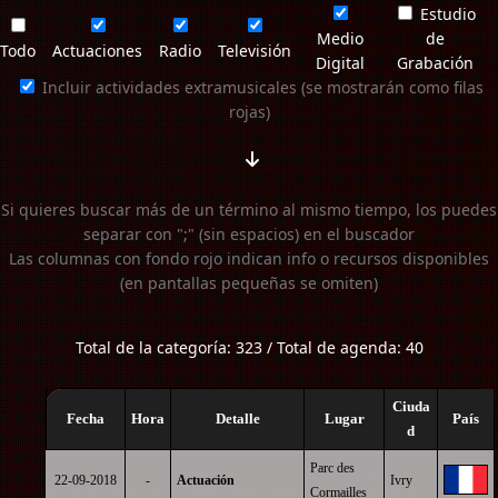
Estudio
Medio
de
Todo
Actuaciones
Radio
Televisión
Digital
Grabación
Incluir actividades extramusicales (se mostrarán como filas
rojas)
Si quieres buscar más de un término al mismo tiempo, los puedes
separar con ";" (sin espacios) en el buscador
Las columnas con fondo rojo indican info o recursos disponibles
(en pantallas pequeñas se omiten)
Total de la categoría: 323 / Total de agenda: 40
Ciuda
Fecha
Hora
Detalle
Lugar
País
d
Parc des
22-09-2018
-
Actuación
Ivry
Cormailles