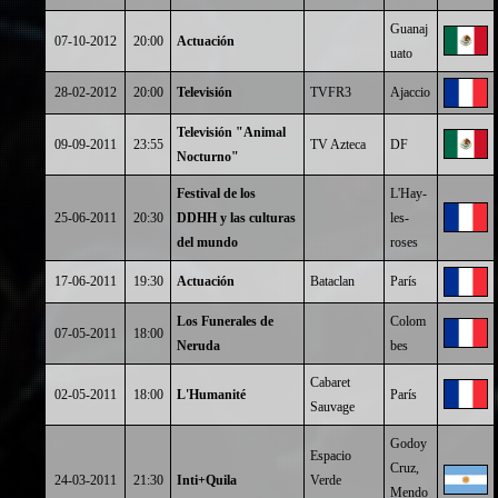
Guanaj
07-10-2012
20:00
Actuación
uato
28-02-2012
20:00
Televisión
TVFR3
Ajaccio
Televisión "Animal
09-09-2011
23:55
TV Azteca
DF
Nocturno"
Festival de los
L'Hay-
25-06-2011
20:30
DDHH y las culturas
les-
del mundo
roses
17-06-2011
19:30
Actuación
Bataclan
París
Los Funerales de
Colom
07-05-2011
18:00
Neruda
bes
Cabaret
02-05-2011
18:00
L'Humanité
París
Sauvage
Godoy
Espacio
Cruz,
24-03-2011
21:30
Inti+Quila
Verde
Mendo