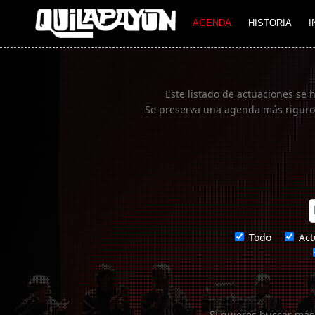
Imagen 01
AGENDA
HISTORIA
I
Este listado de actuaciones se 
Se preserva una agenda más rigurosa
Todo
Act
Si quieres buscar más