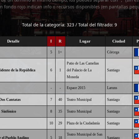
n fondo rojo indican info o recursos disponibles (en pantallas peq
Total de la categoría: 323 / Total del filtrado: 9
Detalle
I
R
Lugar
Ciudad
P
5
1+
Córcega
Patio de Las Camelias
idente de la República
6
1
del Palacio de La
Santiago
Moneda
-
-
Espace 2015
Laruns
 Dos Cantatas
7
40
Teatro Municipal
Santiago
 Sinfónico
8
35
Teatro Municipal
Santiago
10
29
Plaza de la Ciudadanía
Santiago
Teatro Municipal de San
 el Pueblo Andino
5
18
Santiago