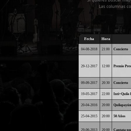
Las columnas co
Fecha
Hora
04-08-2018
21:00
Concierto
29-12-2017
12:00
Premio Pres
09-09-2017
20:30
Concierto
19-05-2017
22:00
Inti+Quila
20-04-2016
20:00
Quilapayún
25-04-2015
20:00
50 Años
29-06-2013
20:00
Cantata por