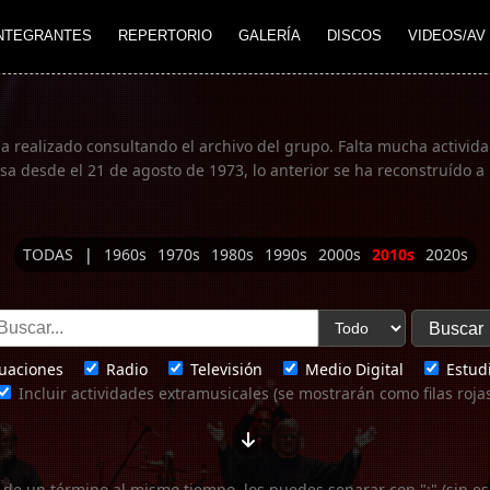
NTEGRANTES
REPERTORIO
GALERÍA
DISCOS
VIDEOS/AV
ha realizado consultando el archivo del grupo. Falta mucha actividad
 desde el 21 de agosto de 1973, lo anterior se ha reconstruído a 
TODAS
|
1960s
1970s
1980s
1990s
2000s
2010s
2020s
uaciones
Radio
Televisión
Medio Digital
Estudi
Incluir actividades extramusicales (se mostrarán como filas roja
 de un término al mismo tiempo, los puedes separar con ";" (sin es