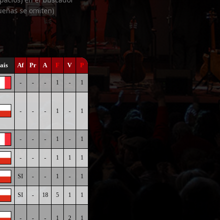
ueñas se omiten)
aís
Af
Pr
A
F
V
P
-
-
-
1
-
1
-
-
-
1
-
1
-
-
-
1
-
1
-
-
-
1
1
1
SI
-
-
1
-
1
SI
-
18
5
1
1
-
-
-
1
2
1