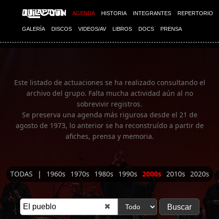
Imagen 01
AGENDA
HISTORIA
INTEGRANTES
REPERTORIO
GALERÍA
DISCOS
VIDEOS/AV
LIBROS
DOCS
PRENSA
Este listado de actuaciones se ha realizado consultando el
archivo del grupo. Falta mucha actividad aún al no
sobrevivir registros.
Se preserva una agenda más rigurosa desde el 21 de
agosto de 1973, lo anterior se ha reconstruído a partir de
afiches, prensa y memoria.
TODAS
|
1960s
1970s
1980s
1990s
2000s
2010s
2020s
✖