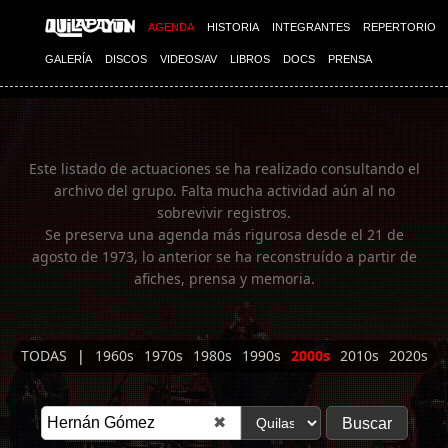
Imagen 01
AGENDA
HISTORIA
INTEGRANTES
REPERTORIO
GALERÍA
DISCOS
VIDEOS/AV
LIBROS
DOCS
PRENSA
Este listado de actuaciones se ha realizado consultando el
archivo del grupo. Falta mucha actividad aún al no
sobrevivir registros.
Se preserva una agenda más rigurosa desde el 21 de
agosto de 1973, lo anterior se ha reconstruído a partir de
afiches, prensa y memoria.
TODAS
|
1960s
1970s
1980s
1990s
2000s
2010s
2020s
✖