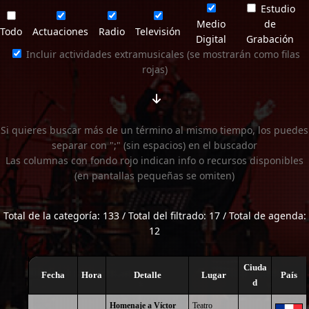
Estudio
Medio
de
Todo
Actuaciones
Radio
Televisión
Digital
Grabación
Incluir actividades extramusicales (se mostrarán como filas
rojas)
Si quieres buscar más de un término al mismo tiempo, los puedes
separar con ";" (sin espacios) en el buscador
Las columnas con fondo rojo indican info o recursos disponibles
(en pantallas pequeñas se omiten)
Total de la categoría: 133 / Total del filtrado: 17 / Total de agenda:
12
Ciuda
Fecha
Hora
Detalle
Lugar
País
d
Homenaje a Víctor
Teatro