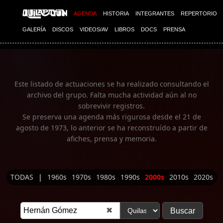
Imagen 01
AGENDA
HISTORIA
INTEGRANTES
REPERTORIO
GALERÍA
DISCOS
VIDEOS/AV
LIBROS
DOCS
PRENSA
Este listado de actuaciones se ha realizado consultando el
archivo del grupo. Falta mucha actividad aún al no
sobrevivir registros.
Se preserva una agenda más rigurosa desde el 21 de
agosto de 1973, lo anterior se ha reconstruído a partir de
afiches, prensa y memoria.
TODAS
|
1960s
1970s
1980s
1990s
2000s
2010s
2020s
✖