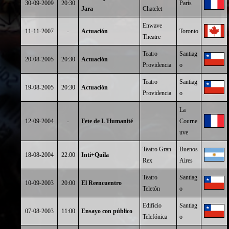
30-09-2009
20:30
París
Jara
Chatelet
Enwave
11-11-2007
-
Actuación
Toronto
Theatre
Teatro
Santiag
20-08-2005
20:30
Actuación
Providencia
o
Teatro
Santiag
19-08-2005
20:30
Actuación
Providencia
o
La
12-09-2004
-
Fete de L'Humanité
Courne
uve
Teatro Gran
Buenos
18-08-2004
22:00
Inti+Quila
Rex
Aires
Teatro
Santiag
10-09-2003
20:00
El Reencuentro
Teletón
o
Edificio
Santiag
07-08-2003
11:00
Ensayo con público
Telefónica
o