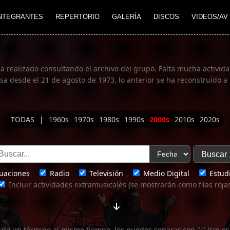
NTEGRANTES
REPERTORIO
GALERÍA
DISCOS
VIDEOS/AV
ha realizado consultando el archivo del grupo. Falta mucha actividad
 desde el 21 de agosto de 1973, lo anterior se ha reconstruído a 
TODAS
|
1960s
1970s
1980s
1990s
2000s
2010s
2020s
uaciones
Radio
Televisión
Medio Digital
Estudi
Incluir actividades extramusicales (se mostrarán como filas roja
 de un término al mismo tiempo, los puedes separar con ";" (sin es