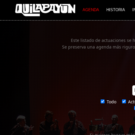
Imagen 01
AGENDA
HISTORIA
I
Este listado de actuaciones se 
Se preserva una agenda más rigurosa
Todo
Act
Si quieres buscar más