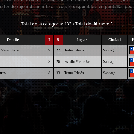
n fondo rojo indican info o recursos disponibles (en pantallas peq
Total de la categoría: 133 / Total del filtrado: 3
Detalle
I
R
Lugar
Ciudad
P
 Víctor Jara
9
27
Teatro Teletón
Santiago
8
26
Estadio Víctor Jara
Santiago
ntro
8
33
Teatro Teletón
Santiago