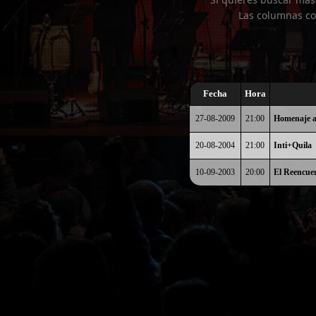
Las columnas co
Fecha
Hora
27-08-2009
21:00
Homenaje a
20-08-2004
21:00
Inti+Quila
10-09-2003
20:00
El Reencue