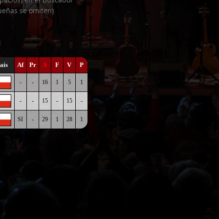
ueñas se omiten)
aís
Af
Pr
A
F
V
P
-
-
16
1
5
1
-
-
15
-
15
-
SI
-
29
1
28
1