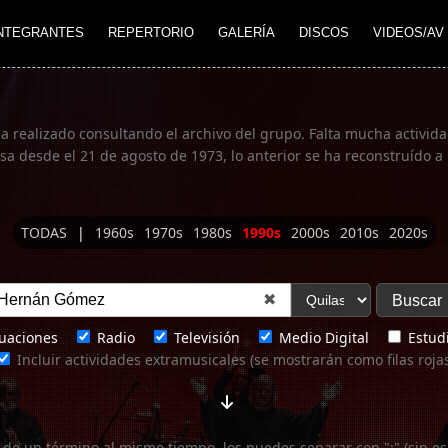
NTEGRANTES
REPERTORIO
GALERÍA
DISCOS
VIDEOS/AV
ha realizado consultando el archivo del grupo. Falta mucha actividad
 desde el 21 de agosto de 1973, lo anterior se ha reconstruído a 
TODAS
|
1960s
1970s
1980s
1990s
2000s
2010s
2020s
✖
uaciones
Radio
Televisión
Medio Digital
Estudi
Incluir actividades extramusicales (se mostrarán como filas roja
 de un término al mismo tiempo, los puedes separar con ";" (sin es