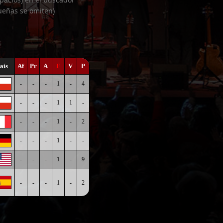
ueñas se omiten)
aís
Af
Pr
A
F
V
P
-
-
-
1
-
4
-
-
-
1
1
-
-
-
-
1
-
2
-
-
-
1
-
-
-
-
-
1
-
9
-
-
-
1
-
2