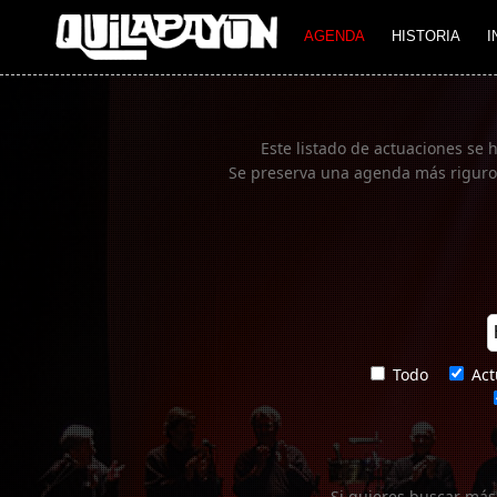
Imagen 01
AGENDA
HISTORIA
I
Este listado de actuaciones se 
Se preserva una agenda más rigurosa
Todo
Act
Si quieres buscar más