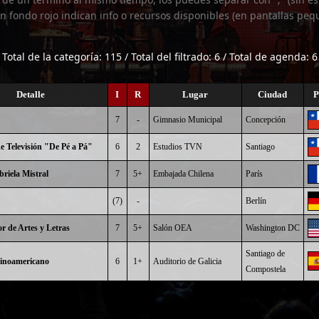
n fondo rojo indican info o recursos disponibles (en pantallas peq
Total de la categoría: 115 / Total del filtrado: 6 / Total de agenda: 6
Detalle
I
R
Lugar
Ciudad
P
7
-
Gimnasio Municipal
Concepción
 Televisión "De Pé a Pá"
6
2
Estudios TVN
Santiago
riela Mistral
7
5+
Embajada Chilena
París
(7)
-
Berlín
 de Artes y Letras
7
5+
Salón OEA
Washington DC
Santiago de
tinoamericano
6
1+
Auditorio de Galicia
Compostela