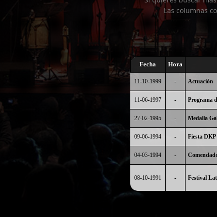
Las columnas co
Fecha
Hora
11-10-1999
-
Actuación
11-06-1997
-
Programa de
27-02-1995
-
Medalla Gab
09-06-1994
-
Fiesta DKP
04-03-1994
-
Comendador
08-10-1991
-
Festival La