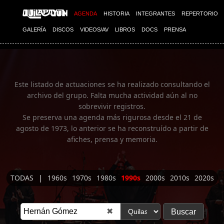
Imagen 01
AGENDA
HISTORIA
INTEGRANTES
REPERTORIO
GALERÍA
DISCOS
VIDEOS/AV
LIBROS
DOCS
PRENSA
Este listado de actuaciones se ha realizado consultando el
archivo del grupo. Falta mucha actividad aún al no
sobrevivir registros.
Se preserva una agenda más rigurosa desde el 21 de
agosto de 1973, lo anterior se ha reconstruído a partir de
afiches, prensa y memoria.
TODAS
|
1960s
1970s
1980s
1990s
2000s
2010s
2020s
✖