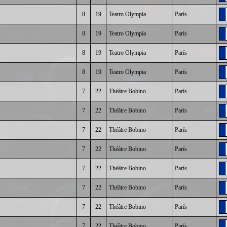
8
19
Teatro Olympia
París
8
19
Teatro Olympia
París
8
19
Teatro Olympia
París
8
19
Teatro Olympia
París
7
22
Théâtre Bobino
París
7
22
Théâtre Bobino
París
7
22
Théâtre Bobino
París
7
22
Théâtre Bobino
París
7
22
Théâtre Bobino
París
7
22
Théâtre Bobino
París
7
22
Théâtre Bobino
París
7
22
Théâtre Bobino
París