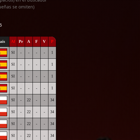
ueñas se omiten)
6
aís
Af
Pr
A
F
V
P
SI
-
-
-
-
1
SI
-
-
-
-
1
SI
-
-
-
-
1
SI
-
-
-
-
1
SI
-
22
-
-
34
SI
-
22
-
-
34
SI
-
22
-
-
34
SI
-
22
-
-
34