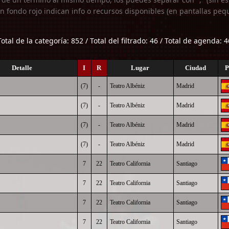
n fondo rojo indican info o recursos disponibles (en pantallas peq
Total de la categoría: 852 / Total del filtrado: 46 / Total de agenda: 4
Detalle
I
R
Lugar
Ciudad
P
(7)
-
Teatro Albéniz
Madrid
(7)
-
Teatro Albéniz
Madrid
(7)
-
Teatro Albéniz
Madrid
(7)
-
Teatro Albéniz
Madrid
7
22
Teatro California
Santiago
7
22
Teatro California
Santiago
7
22
Teatro California
Santiago
7
22
Teatro California
Santiago