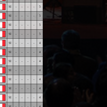
SI
-
-
-
-
5
SI
-
-
-
-
5
SI
-
-
-
-
5
SI
-
-
-
-
5
SI
-
-
-
-
4
SI
-
-
-
-
4
SI
-
-
-
-
4
SI
-
-
-
-
4
SI
-
-
-
-
4
SI
-
-
-
-
4
SI
-
-
-
-
4
SI
-
-
-
-
4