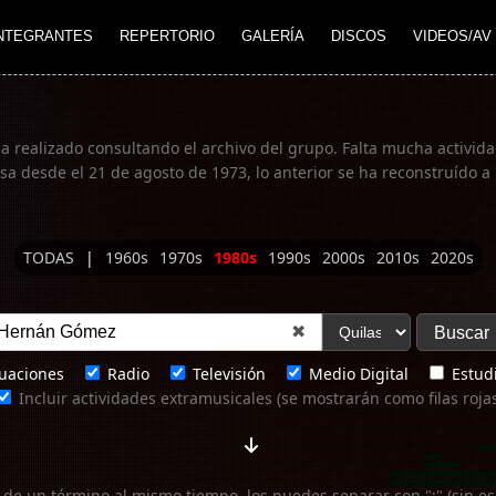
NTEGRANTES
REPERTORIO
GALERÍA
DISCOS
VIDEOS/AV
ha realizado consultando el archivo del grupo. Falta mucha actividad
 desde el 21 de agosto de 1973, lo anterior se ha reconstruído a 
TODAS
|
1960s
1970s
1980s
1990s
2000s
2010s
2020s
✖
uaciones
Radio
Televisión
Medio Digital
Estudi
Incluir actividades extramusicales (se mostrarán como filas roja
 de un término al mismo tiempo, los puedes separar con ";" (sin es