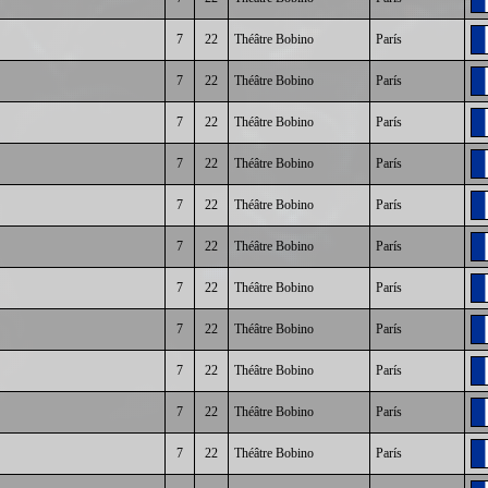
7
22
Théâtre Bobino
París
7
22
Théâtre Bobino
París
7
22
Théâtre Bobino
París
7
22
Théâtre Bobino
París
7
22
Théâtre Bobino
París
7
22
Théâtre Bobino
París
7
22
Théâtre Bobino
París
7
22
Théâtre Bobino
París
7
22
Théâtre Bobino
París
7
22
Théâtre Bobino
París
7
22
Théâtre Bobino
París