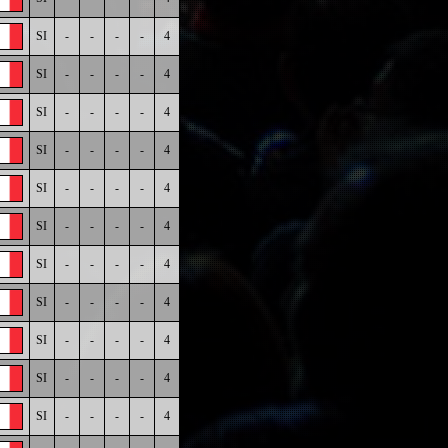
SI
-
-
-
-
4
SI
-
-
-
-
4
SI
-
-
-
-
4
SI
-
-
-
-
4
SI
-
-
-
-
4
SI
-
-
-
-
4
SI
-
-
-
-
4
SI
-
-
-
-
4
SI
-
-
-
-
4
SI
-
-
-
-
4
SI
-
-
-
-
4