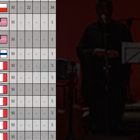
SI
-
22
-
-
34
SI
-
-
-
-
1
SI
-
-
-
-
1
SI
-
-
-
-
1
SI
-
-
-
-
5
SI
-
-
-
-
5
SI
-
-
-
-
5
SI
-
-
-
-
5
SI
-
-
-
-
5
SI
-
-
-
-
5
SI
-
-
-
-
5