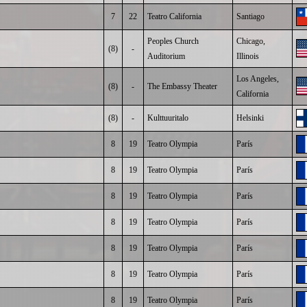
7
22
Teatro California
Santiago
Peoples Church
Chicago,
(8)
-
Auditorium
Illinois
Los Angeles,
(8)
-
The Embassy Theater
California
(8)
-
Kulttuuritalo
Helsinki
8
19
Teatro Olympia
París
8
19
Teatro Olympia
París
8
19
Teatro Olympia
París
8
19
Teatro Olympia
París
8
19
Teatro Olympia
París
8
19
Teatro Olympia
París
8
19
Teatro Olympia
París