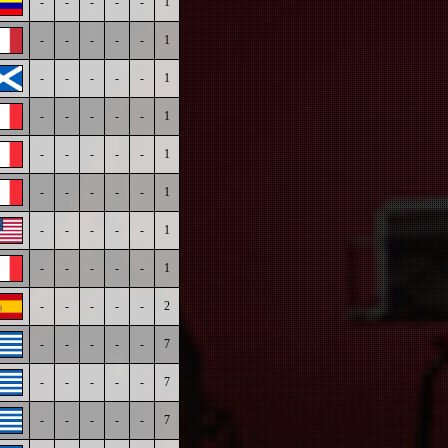
-
-
-
-
-
1
-
-
-
-
-
1
-
-
-
-
-
1
-
-
-
-
-
1
-
-
-
-
-
1
-
-
-
-
-
1
-
-
-
-
-
1
-
-
-
-
-
1
-
-
-
-
-
2
-
-
-
-
-
7
-
-
-
-
-
7
-
-
-
-
-
7