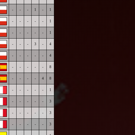
-
-
-
1
-
1
-
-
-
-
-
1
-
-
-
-
-
1
-
-
-
3
-
4
-
-
-
-
-
4
-
-
-
-
-
8
-
-
-
-
4
8
-
-
-
-
-
1
-
-
-
-
-
3
-
-
-
-
-
3
-
-
-
-
-
3