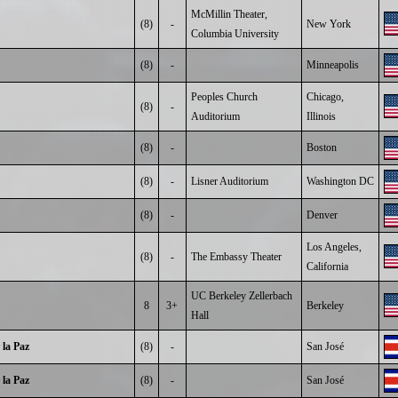
McMillin Theater,
(8)
-
New York
Columbia University
(8)
-
Minneapolis
Peoples Church
Chicago,
(8)
-
Auditorium
Illinois
(8)
-
Boston
(8)
-
Lisner Auditorium
Washington DC
(8)
-
Denver
Los Angeles,
(8)
-
The Embassy Theater
California
UC Berkeley Zellerbach
8
3+
Berkeley
Hall
 la Paz
(8)
-
San José
 la Paz
(8)
-
San José