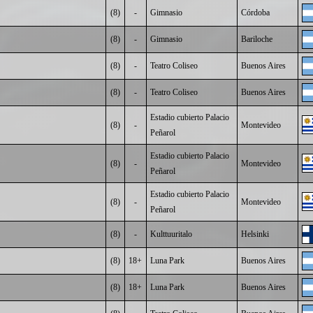
(8)
-
Gimnasio
Córdoba
(8)
-
Gimnasio
Bariloche
(8)
-
Teatro Coliseo
Buenos Aires
(8)
-
Teatro Coliseo
Buenos Aires
Estadio cubierto Palacio
(8)
-
Montevideo
Peñarol
Estadio cubierto Palacio
(8)
-
Montevideo
Peñarol
Estadio cubierto Palacio
(8)
-
Montevideo
Peñarol
(8)
-
Kulttuuritalo
Helsinki
(8)
18+
Luna Park
Buenos Aires
(8)
18+
Luna Park
Buenos Aires