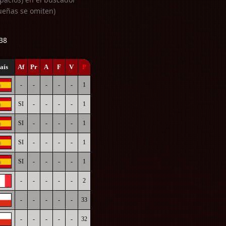
ueñas se omiten)
138
aís
Af
Pr
A
F
V
P
-
-
-
-
-
1
SI
-
-
-
-
1
SI
-
-
-
-
1
SI
-
-
-
-
1
SI
-
-
-
-
1
-
-
-
-
-
2
-
-
-
-
-
33
-
-
-
-
-
32