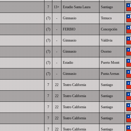
7
13+
Estadio Santa Laura
Santiago
(7)
-
Gimnasio
Temuco
(7)
-
FERBIO
Concepción
(7)
-
Gimnasio
Valdivia
(7)
-
Gimnasio
Osorno
(7)
-
Estadio
Puerto Montt
(7)
-
Gimnasio
Punta Arenas
7
22
Teatro California
Santiago
7
22
Teatro California
Santiago
7
22
Teatro California
Santiago
7
22
Teatro California
Santiago
7
22
Teatro California
Santiago