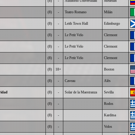
(8)
-
Auditorio Universidad
Medellín
(8)
-
Teatro Romano
Milán
(8)
-
Leith Town Hall
Edimburgo
(8)
-
Le Petit Velo
Clermont
(8)
-
Le Petit Velo
Clermont
(8)
-
Le Petit Velo
Clermont
(8)
18+
Boston
(8)
-
Caveau
Alès
ridad
(8)
-
Solar de la Maestranza
Sevilla
(8)
-
Rodos
(8)
-
Karditsa
(8)
-
Volos