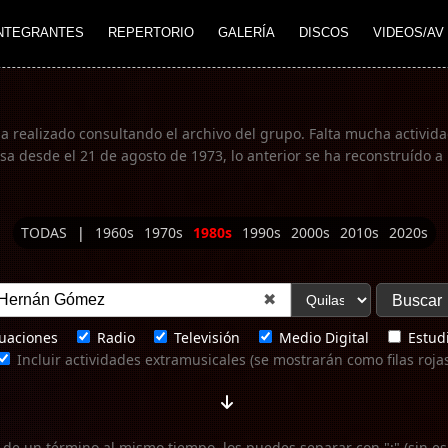
NTEGRANTES
REPERTORIO
GALERÍA
DISCOS
VIDEOS/AV
ha realizado consultando el archivo del grupo. Falta mucha actividad
 desde el 21 de agosto de 1973, lo anterior se ha reconstruído a 
TODAS
|
1960s
1970s
1980s
1990s
2000s
2010s
2020s
✖
uaciones
Radio
Televisión
Medio Digital
Estudi
Incluir actividades extramusicales (se mostrarán como filas roja
 de un término al mismo tiempo, los puedes separar con ";" (sin es