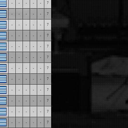
-
-
-
-
-
7
-
-
-
-
-
7
-
-
-
-
-
7
-
-
-
-
-
7
-
-
-
-
-
7
-
-
-
-
-
7
-
-
-
-
-
7
-
-
-
-
-
7
-
-
-
-
-
7
-
-
-
-
-
7
-
-
-
-
-
7
-
-
-
-
-
7