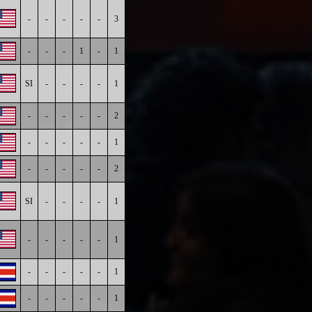
-
-
-
-
-
3
-
-
-
1
-
1
SI
-
-
-
-
1
-
-
-
-
-
2
-
-
-
-
-
1
-
-
-
-
-
2
SI
-
-
-
-
1
-
-
-
-
-
1
-
-
-
-
-
1
-
-
-
-
-
1