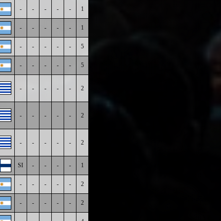
-
-
-
-
-
1
-
-
-
-
-
1
-
-
-
-
-
5
-
-
-
-
-
5
-
-
-
-
-
2
-
-
-
-
-
2
-
-
-
-
-
2
SI
-
-
-
-
1
-
-
-
-
-
2
-
-
-
-
-
2