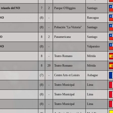
 triunfo del NO
7
2
Parque O'Higgins
Santiago
 NO
(8)
-
Rancagua
(8)
-
Pobación "La Victoria"
Santiago
NO
8
2
Panamericana
Santiago
 NO
(8)
-
Valparaíso
8
-
Teatro Romano
Mérida
8
29
Teatro Romano
Mérida
(7)
-
Centre Arts et Loisirs
Aubagne
(8)
-
Teatro Municipal
Lima
(8)
-
Teatro Municipal
Lima
(8)
-
Teatro Municipal
Lima