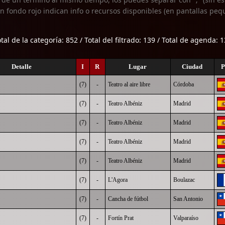
n fondo rojo indican info o recursos disponibles (en pantallas peq
tal de la categoría: 852 / Total del filtrado: 139 / Total de agenda: 
Detalle
I
R
Lugar
Ciudad
P
(7)
-
Teatro al aire libre
Córdoba
(7)
-
Teatro Albéniz
Madrid
(7)
-
Teatro Albéniz
Madrid
(7)
-
Teatro Albéniz
Madrid
(7)
-
Teatro Albéniz
Madrid
(7)
-
L'Agora
Boulazac
(7)
-
Cancha de fútbol
San Antonio
(7)
-
Fortín Prat
Valparaíso