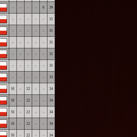
-
-
-
-
6
39
-
-
-
-
-
31
-
-
-
-
-
31
-
-
-
-
-
31
-
-
-
-
-
31
-
-
-
-
-
31
-
-
-
-
-
33
SI
-
22
-
-
34
SI
-
22
-
-
34
SI
-
22
-
-
34
SI
-
22
-
-
34
SI
-
22
-
-
34