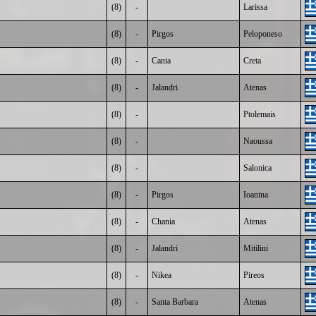
(8)
-
Larissa
(8)
-
Pirgos
Peloponeso
(8)
-
Cania
Creta
(8)
-
Jalandri
Atenas
(8)
-
Ptolemais
(8)
-
Naoussa
(8)
-
Salonica
(8)
-
Pirgos
Ioanina
(8)
-
Chania
Atenas
(8)
-
Jalandri
Mitilini
(8)
-
Nikea
Pireos
(8)
-
Santa Barbara
Atenas