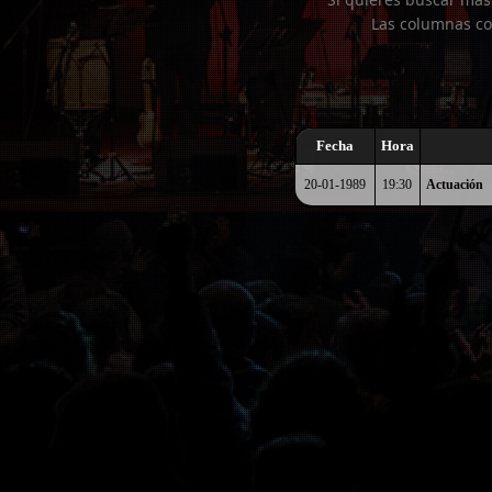
Las columnas co
Fecha
Hora
20-01-1989
19:30
Actuación