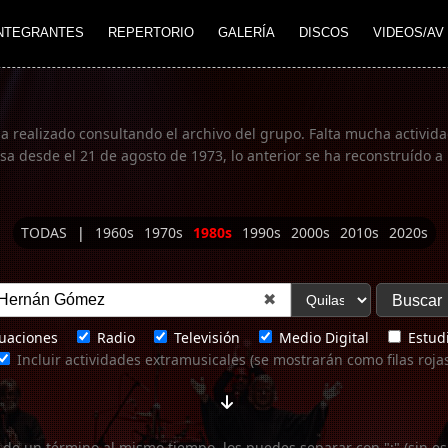
NTEGRANTES
REPERTORIO
GALERÍA
DISCOS
VIDEOS/AV
ha realizado consultando el archivo del grupo. Falta mucha actividad
 desde el 21 de agosto de 1973, lo anterior se ha reconstruído a 
TODAS
|
1960s
1970s
1980s
1990s
2000s
2010s
2020s
✖
uaciones
Radio
Televisión
Medio Digital
Estudi
Incluir actividades extramusicales (se mostrarán como filas roja
 de un término al mismo tiempo, los puedes separar con ";" (sin es