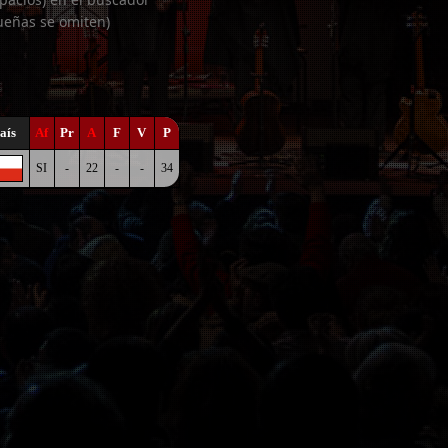
ueñas se omiten)
aís
Af
Pr
A
F
V
P
SI
-
22
-
-
34