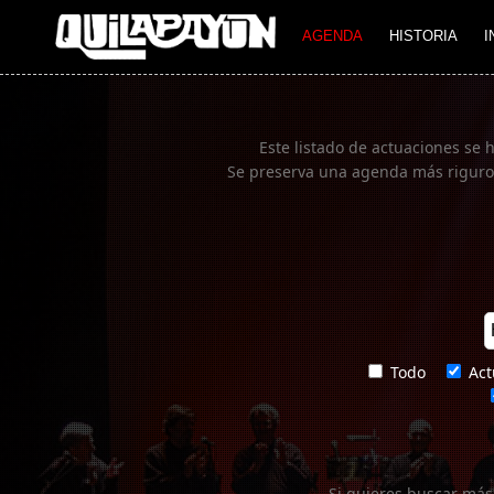
Imagen 01
AGENDA
HISTORIA
I
Este listado de actuaciones se 
Se preserva una agenda más rigurosa
Todo
Act
Si quieres buscar más