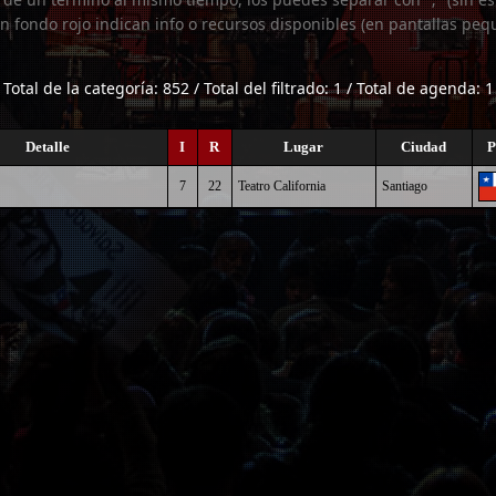
n fondo rojo indican info o recursos disponibles (en pantallas peq
Total de la categoría: 852 / Total del filtrado: 1 / Total de agenda: 1
Detalle
I
R
Lugar
Ciudad
P
7
22
Teatro California
Santiago