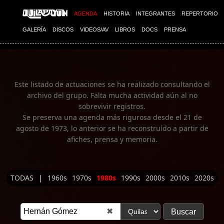
Imagen 01
AGENDA
HISTORIA
INTEGRANTES
REPERTORIO
GALERÍA
DISCOS
VIDEOS/AV
LIBROS
DOCS
PRENSA
Este listado de actuaciones se ha realizado consultando el
archivo del grupo. Falta mucha actividad aún al no
sobrevivir registros.
Se preserva una agenda más rigurosa desde el 21 de
agosto de 1973, lo anterior se ha reconstruído a partir de
afiches, prensa y memoria.
TODAS
|
1960s
1970s
1980s
1990s
2000s
2010s
2020s
✖