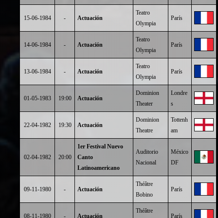
Teatro
15-06-1984
-
Actuación
París
Olympia
Teatro
14-06-1984
-
Actuación
París
Olympia
Teatro
13-06-1984
-
Actuación
París
Olympia
Dominion
Londre
01-05-1983
19:00
Actuación
Theater
s
Dominion
Tottenh
22-04-1982
19:30
Actuación
Theatre
am
1er Festival Nuevo
Auditorio
México
02-04-1982
20:00
Canto
Nacional
DF
Latinoamericano
Théâtre
09-11-1980
-
Actuación
París
Bobino
Théâtre
08-11-1980
-
Actuación
París