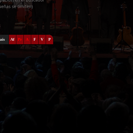
ueñas se omiten)
aís
Af
Pr
A
F
V
P