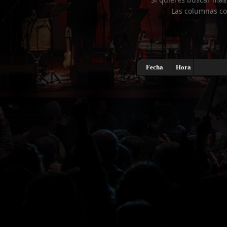
Las columnas co
Fecha
Hora