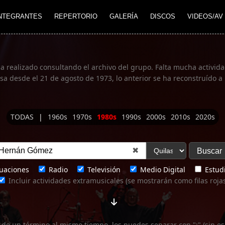
NTEGRANTES
REPERTORIO
GALERÍA
DISCOS
VIDEOS/AV
ha realizado consultando el archivo del grupo. Falta mucha actividad
 desde el 21 de agosto de 1973, lo anterior se ha reconstruído a 
TODAS
|
1960s
1970s
1980s
1990s
2000s
2010s
2020s
✖
uaciones
Radio
Televisión
Medio Digital
Estudi
Incluir actividades extramusicales (se mostrarán como filas roja
 de un término al mismo tiempo, los puedes separar con ";" (sin es