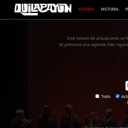
Imagen 01
AGENDA
HISTORIA
I
Este listado de actuaciones se 
Se preserva una agenda más rigurosa
Todo
Act
Si quieres buscar más