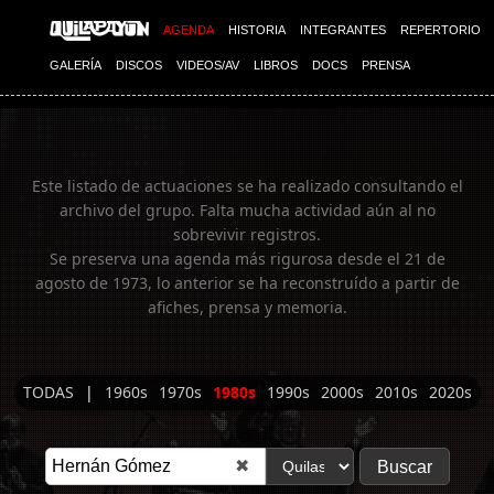
Imagen 01
AGENDA
HISTORIA
INTEGRANTES
REPERTORIO
GALERÍA
DISCOS
VIDEOS/AV
LIBROS
DOCS
PRENSA
Este listado de actuaciones se ha realizado consultando el
archivo del grupo. Falta mucha actividad aún al no
sobrevivir registros.
Se preserva una agenda más rigurosa desde el 21 de
agosto de 1973, lo anterior se ha reconstruído a partir de
afiches, prensa y memoria.
TODAS
|
1960s
1970s
1980s
1990s
2000s
2010s
2020s
✖