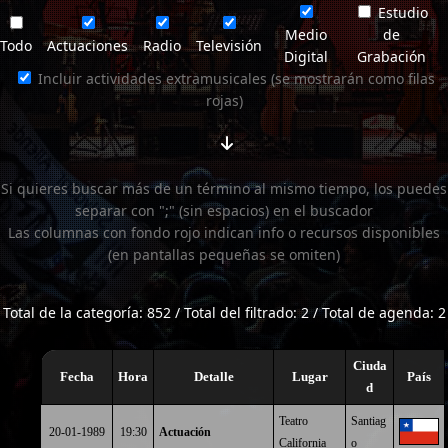
Estudio
Medio
de
Todo
Actuaciones
Radio
Televisión
Digital
Grabación
Incluir actividades extramusicales (se mostrarán como filas
rojas)
Si quieres buscar más de un término al mismo tiempo, los puedes
separar con ";" (sin espacios) en el buscador
Las columnas con fondo rojo indican info o recursos disponibles
(en pantallas pequeñas se omiten)
Total de la categoría: 852 / Total del filtrado: 2 / Total de agenda: 2
Ciuda
Fecha
Hora
Detalle
Lugar
País
d
Teatro
Santiag
20-01-1989
19:30
Actuación
California
o