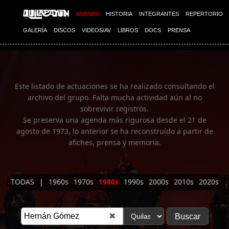
Imagen 01
AGENDA
HISTORIA
INTEGRANTES
REPERTORIO
GALERÍA
DISCOS
VIDEOS/AV
LIBROS
DOCS
PRENSA
Este listado de actuaciones se ha realizado consultando el
archivo del grupo. Falta mucha actividad aún al no
sobrevivir registros.
Se preserva una agenda más rigurosa desde el 21 de
agosto de 1973, lo anterior se ha reconstruído a partir de
afiches, prensa y memoria.
TODAS
|
1960s
1970s
1980s
1990s
2000s
2010s
2020s
✖