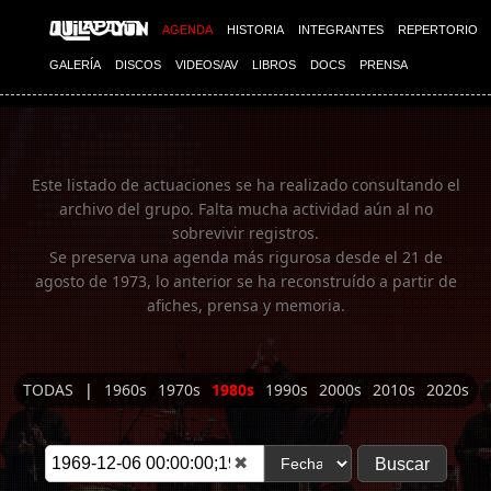
Imagen 01
AGENDA
HISTORIA
INTEGRANTES
REPERTORIO
GALERÍA
DISCOS
VIDEOS/AV
LIBROS
DOCS
PRENSA
Este listado de actuaciones se ha realizado consultando el
archivo del grupo. Falta mucha actividad aún al no
sobrevivir registros.
Se preserva una agenda más rigurosa desde el 21 de
agosto de 1973, lo anterior se ha reconstruído a partir de
afiches, prensa y memoria.
TODAS
|
1960s
1970s
1980s
1990s
2000s
2010s
2020s
✖