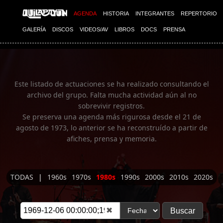
Imagen 01
AGENDA
HISTORIA
INTEGRANTES
REPERTORIO
GALERÍA
DISCOS
VIDEOS/AV
LIBROS
DOCS
PRENSA
Este listado de actuaciones se ha realizado consultando el
archivo del grupo. Falta mucha actividad aún al no
sobrevivir registros.
Se preserva una agenda más rigurosa desde el 21 de
agosto de 1973, lo anterior se ha reconstruído a partir de
afiches, prensa y memoria.
TODAS
|
1960s
1970s
1980s
1990s
2000s
2010s
2020s
✖