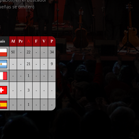
ueñas se omiten)
aís
Af
Pr
A
F
V
P
SI
-
22
-
-
34
-
-
21
-
-
9
-
-
1
-
-
-
-
-
3
-
-
-
-
-
1
-
-
-