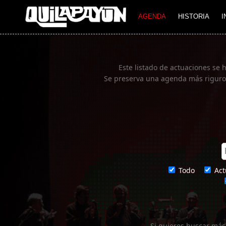
Imagen 01
AGENDA
HISTORIA
I
Este listado de actuaciones se 
Se preserva una agenda más rigurosa
Todo
Act
Si quieres buscar más