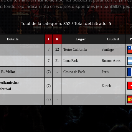
n fondo rojo indican info o recursos disponibles (en pantallas peq
Total de la categoría: 852 / Total del filtrado: 5
Detalle
I
R
Lugar
Ciudad
P
7
22
Teatro California
Santiago
7
21
Luna Park
Buenos Aires
 R. Mellac
(7)
-
Casino de París
París
erikanischer
(7)
-
Zurich
estival
(7)
-