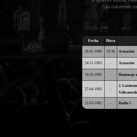
Las columnas co
Fecha
Hora
20-01-1989
19:30
Actuación
24-11-1983
-
Actuación
10-10-1983
-
Homenaje a
2. Lateinam
27-04-1983
-
Volksmusikf
21-03-1982
-
Radio 1