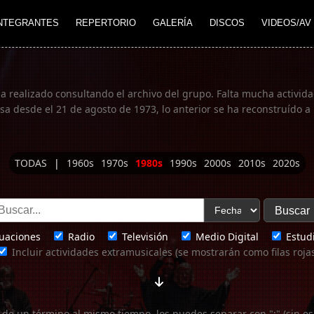
NTEGRANTES
REPERTORIO
GALERÍA
DISCOS
VIDEOS/AV
ha realizado consultando el archivo del grupo. Falta mucha actividad
 desde el 21 de agosto de 1973, lo anterior se ha reconstruído a 
TODAS
|
1960s
1970s
1980s
1990s
2000s
2010s
2020s
uaciones
Radio
Televisión
Medio Digital
Estudi
Incluir actividades extramusicales (se mostrarán como filas roja
 de un término al mismo tiempo, los puedes separar con ";" (sin es