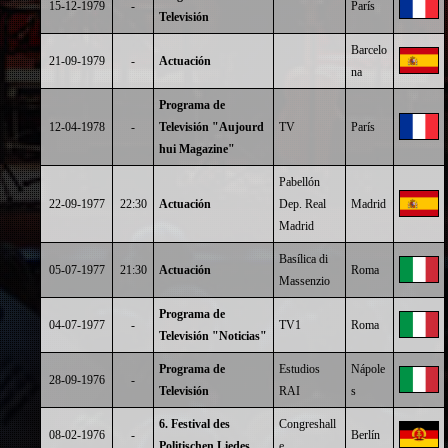
15-12-1979
-
París
Televisión
Barcelo
21-09-1979
-
Actuación
na
Programa de
12-04-1978
-
Televisión "Aujourd
TV
París
hui Magazine"
Pabellón
22-09-1977
22:30
Actuación
Dep. Real
Madrid
Madrid
Basílica di
05-07-1977
21:30
Actuación
Roma
Massenzio
Programa de
04-07-1977
-
TV1
Roma
Televisión "Noticias"
Programa de
Estudios
Nápole
28-09-1976
-
Televisión
RAI
s
6. Festival des
Congreshall
08-02-1976
-
Berlín
Politischen Liedes
e