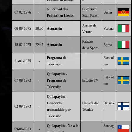
6. Festival des
Friederich
07-02-1976
-
Berlín
Politischen Liedes
Stadt Palast
Arenas de
06-09-1975
20:00
Actuación
Verona
Verona
Palazzo
18-02-1975
22:45
Actuación
Roma
dello Sport
Programa de
Estocol
21-01-1975
-
Televisión
mo
Quilapayún -
Estocol
07-09-1973
-
Programa de
Estudio TV
mo
Televisión
Quilapayún -
Concierto
Universidad
Helsink
02-09-1973
-
transmitido por
Técnica
i
Televisión
Quilapayún - No a la
Santiag
09-08-1973
-