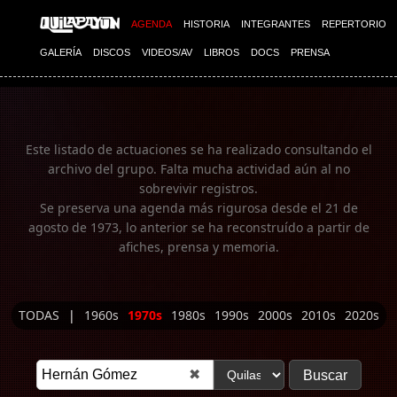
Imagen 01
AGENDA
HISTORIA
INTEGRANTES
REPERTORIO
GALERÍA
DISCOS
VIDEOS/AV
LIBROS
DOCS
PRENSA
Este listado de actuaciones se ha realizado consultando el
archivo del grupo. Falta mucha actividad aún al no
sobrevivir registros.
Se preserva una agenda más rigurosa desde el 21 de
agosto de 1973, lo anterior se ha reconstruído a partir de
afiches, prensa y memoria.
TODAS
|
1960s
1970s
1980s
1990s
2000s
2010s
2020s
✖