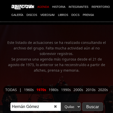
Imagen 01
AGENDA
HISTORIA
INTEGRANTES
REPERTORIO
GALERÍA
DISCOS
VIDEOS/AV
LIBROS
DOCS
PRENSA
Este listado de actuaciones se ha realizado consultando el
archivo del grupo. Falta mucha actividad aún al no
sobrevivir registros.
Se preserva una agenda más rigurosa desde el 21 de
agosto de 1973, lo anterior se ha reconstruído a partir de
afiches, prensa y memoria.
TODAS
|
1960s
1970s
1980s
1990s
2000s
2010s
2020s
✖