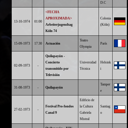
D.C
<FECHA
APROXIMADA>
Colonia
13-10-1974
01:00
Arbeiterjugendtag
(Köln)
Köln 74
Teatro
15-09-1973
17:30
Actuación
París
Olympia
Quilapayún -
Concierto
Universidad
Helsink
02-09-1973
-
transmitido por
Técnica
i
Televisión
Tamper
31-08-1973
-
Quilapayún
e
Edificio de
Festival Pro-fondos
la Cultura
Santiag
27-02-1973
-
Canal 9
Gabriela
o
Mistral