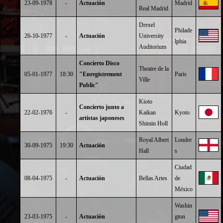
23-09-1978
-
Actuación
Madrid
Real Madrid
Drexel
Philade
26-10-1977
-
Actuación
University
lphia
Auditorium
Concierto Disco
Theatre de la
05-01-1977
18:30
"Enregistrement
París
Ville
Public"
Kioto
Concierto junto a
22-02-1976
-
Kaikan
Kyoto
artistas japoneses
Shimin Holl
Royal Albert
Londre
30-09-1975
19:30
Actuación
Hall
s
Ciudad
08-04-1975
-
Actuación
Bellas Artes
de
México
Washin
23-03-1975
-
Actuación
gton