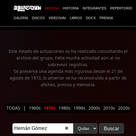
Imagen 01
AGENDA
HISTORIA
INTEGRANTES
REPERTORIO
GALERÍA
DISCOS
VIDEOS/AV
LIBROS
DOCS
PRENSA
Este listado de actuaciones se ha realizado consultando el
archivo del grupo. Falta mucha actividad aún al no
sobrevivir registros.
Se preserva una agenda más rigurosa desde el 21 de
agosto de 1973, lo anterior se ha reconstruído a partir de
afiches, prensa y memoria.
TODAS
|
1960s
1970s
1980s
1990s
2000s
2010s
2020s
✖