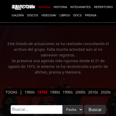
Imagen 01
AGENDA
HISTORIA
INTEGRANTES
REPERTORIO
GALERÍA
DISCOS
VIDEOS/AV
LIBROS
DOCS
PRENSA
Este listado de actuaciones se ha realizado consultando el
archivo del grupo. Falta mucha actividad aún al no
sobrevivir registros.
Se preserva una agenda más rigurosa desde el 21 de
agosto de 1973, lo anterior se ha reconstruído a partir de
afiches, prensa y memoria.
TODAS
|
1960s
1970s
1980s
1990s
2000s
2010s
2020s