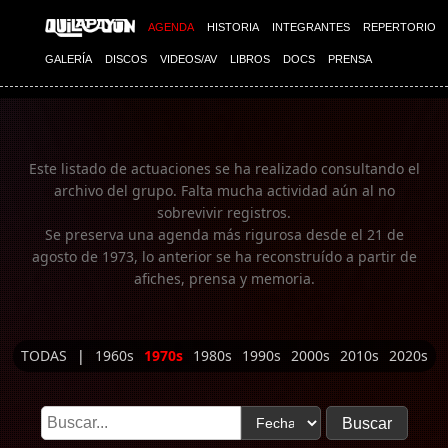
Imagen 01
AGENDA
HISTORIA
INTEGRANTES
REPERTORIO
GALERÍA
DISCOS
VIDEOS/AV
LIBROS
DOCS
PRENSA
Este listado de actuaciones se ha realizado consultando el
archivo del grupo. Falta mucha actividad aún al no
sobrevivir registros.
Se preserva una agenda más rigurosa desde el 21 de
agosto de 1973, lo anterior se ha reconstruído a partir de
afiches, prensa y memoria.
TODAS
|
1960s
1970s
1980s
1990s
2000s
2010s
2020s