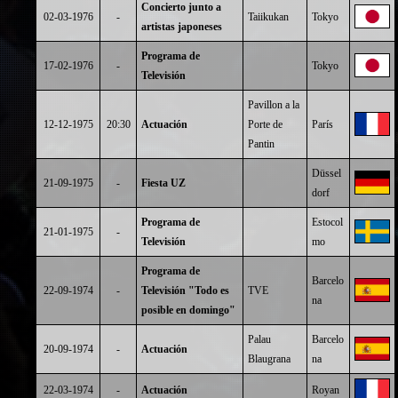
Concierto junto a
02-03-1976
-
Taiikukan
Tokyo
artistas japoneses
Programa de
17-02-1976
-
Tokyo
Televisión
Pavillon a la
12-12-1975
20:30
Actuación
Porte de
París
Pantin
Düssel
21-09-1975
-
Fiesta UZ
dorf
Programa de
Estocol
21-01-1975
-
Televisión
mo
Programa de
Barcelo
22-09-1974
-
Televisión "Todo es
TVE
na
posible en domingo"
Palau
Barcelo
20-09-1974
-
Actuación
Blaugrana
na
22-03-1974
-
Actuación
Royan