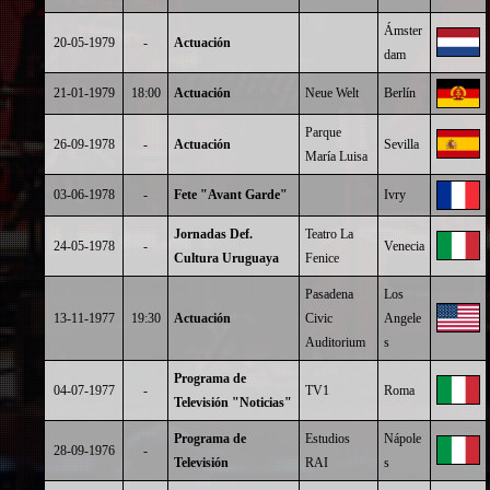
Ámster
20-05-1979
-
Actuación
dam
21-01-1979
18:00
Actuación
Neue Welt
Berlín
Parque
26-09-1978
-
Actuación
Sevilla
María Luisa
03-06-1978
-
Fete "Avant Garde"
Ivry
Jornadas Def.
Teatro La
24-05-1978
-
Venecia
Cultura Uruguaya
Fenice
Pasadena
Los
13-11-1977
19:30
Actuación
Civic
Angele
Auditorium
s
Programa de
04-07-1977
-
TV1
Roma
Televisión "Noticias"
Programa de
Estudios
Nápole
28-09-1976
-
Televisión
RAI
s