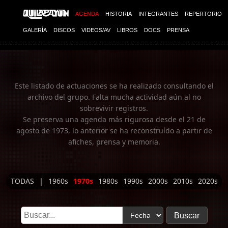
Imagen 01
AGENDA
HISTORIA
INTEGRANTES
REPERTORIO
GALERÍA
DISCOS
VIDEOS/AV
LIBROS
DOCS
PRENSA
Este listado de actuaciones se ha realizado consultando el
archivo del grupo. Falta mucha actividad aún al no
sobrevivir registros.
Se preserva una agenda más rigurosa desde el 21 de
agosto de 1973, lo anterior se ha reconstruído a partir de
afiches, prensa y memoria.
TODAS
|
1960s
1970s
1980s
1990s
2000s
2010s
2020s