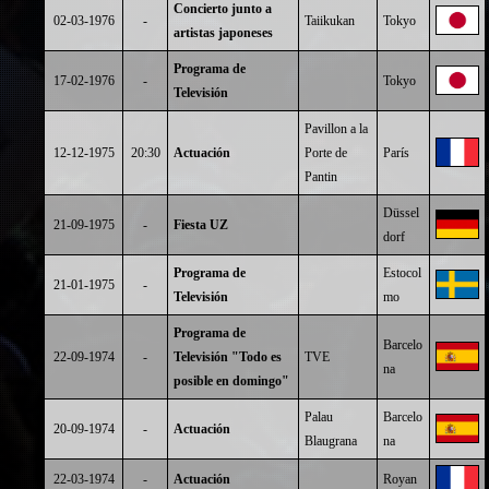
Concierto junto a
02-03-1976
-
Taiikukan
Tokyo
artistas japoneses
Programa de
17-02-1976
-
Tokyo
Televisión
Pavillon a la
12-12-1975
20:30
Actuación
Porte de
París
Pantin
Düssel
21-09-1975
-
Fiesta UZ
dorf
Programa de
Estocol
21-01-1975
-
Televisión
mo
Programa de
Barcelo
22-09-1974
-
Televisión "Todo es
TVE
na
posible en domingo"
Palau
Barcelo
20-09-1974
-
Actuación
Blaugrana
na
22-03-1974
-
Actuación
Royan