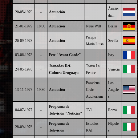
Ámster
20-05-1979
-
Actuación
dam
21-01-1979
18:00
Actuación
Neue Welt
Berlín
Parque
26-09-1978
-
Actuación
Sevilla
María Luisa
03-06-1978
-
Fete "Avant Garde"
Ivry
Jornadas Def.
Teatro La
24-05-1978
-
Venecia
Cultura Uruguaya
Fenice
Pasadena
Los
13-11-1977
19:30
Actuación
Civic
Angele
Auditorium
s
Programa de
04-07-1977
-
TV1
Roma
Televisión "Noticias"
Programa de
Estudios
Nápole
28-09-1976
-
Televisión
RAI
s