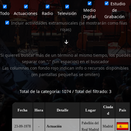
Estudio
Medio
de
Todo
Actuaciones
Radio
Televisión
Digital
Grabación
Incluir actividades extramusicales (se mostrarán como filas
rojas)
Si quieres buscar más de un término al mismo tiempo, los puedes
separar con ";" (sin espacios) en el buscador
Las columnas con fondo rojo indican info o recursos disponibles
(en pantallas pequeñas se omiten)
Total de la categoría: 1074 / Total del filtrado: 3
Ciuda
Fecha
Hora
Detalle
Lugar
País
d
Pabellón del
23-09-1978
-
Actuación
Madrid
Real Madrid