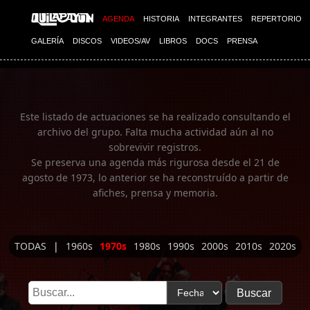
Imagen 01
AGENDA
HISTORIA
INTEGRANTES
REPERTORIO
GALERÍA
DISCOS
VIDEOS/AV
LIBROS
DOCS
PRENSA
Este listado de actuaciones se ha realizado consultando el
archivo del grupo. Falta mucha actividad aún al no
sobrevivir registros.
Se preserva una agenda más rigurosa desde el 21 de
agosto de 1973, lo anterior se ha reconstruído a partir de
afiches, prensa y memoria.
TODAS
|
1960s
1970s
1980s
1990s
2000s
2010s
2020s