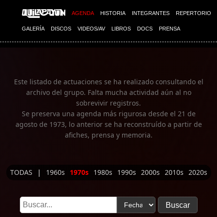
Imagen 01
AGENDA
HISTORIA
INTEGRANTES
REPERTORIO
GALERÍA
DISCOS
VIDEOS/AV
LIBROS
DOCS
PRENSA
Este listado de actuaciones se ha realizado consultando el
archivo del grupo. Falta mucha actividad aún al no
sobrevivir registros.
Se preserva una agenda más rigurosa desde el 21 de
agosto de 1973, lo anterior se ha reconstruído a partir de
afiches, prensa y memoria.
TODAS
|
1960s
1970s
1980s
1990s
2000s
2010s
2020s