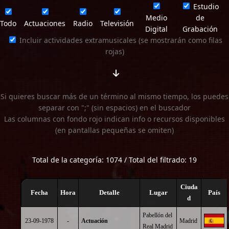
Estudio
Medio
de
Todo
Actuaciones
Radio
Televisión
Digital
Grabación
Incluir actividades extramusicales (se mostrarán como filas
rojas)
Si quieres buscar más de un término al mismo tiempo, los puedes
separar con ";" (sin espacios) en el buscador
Las columnas con fondo rojo indican info o recursos disponibles
(en pantallas pequeñas se omiten)
Total de la categoría: 1074 / Total del filtrado: 19
Ciuda
Fecha
Hora
Detalle
Lugar
País
d
Pabellón del
23-09-1978
-
Actuación
Madrid
Real Madrid