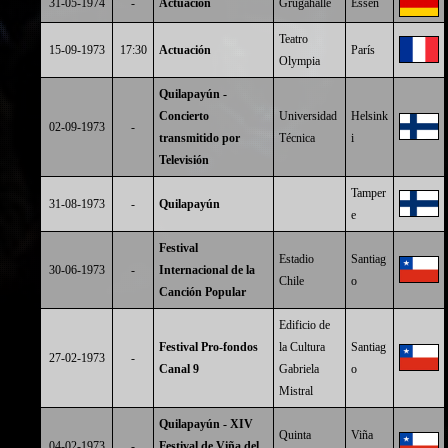
31-05-1974
-
Actuación
Grugahalle
Essen
Teatro
15-09-1973
17:30
Actuación
París
Olympia
Quilapayún -
Concierto
Universidad
Helsink
02-09-1973
-
transmitido por
Técnica
i
Televisión
Tamper
31-08-1973
-
Quilapayún
e
Festival
Estadio
Santiag
30-06-1973
-
Internacional de la
Chile
o
Canción Popular
Edificio de
Festival Pro-fondos
la Cultura
Santiag
27-02-1973
-
Canal 9
Gabriela
o
Mistral
Quilapayún - XIV
Quinta
Viña
04-02-1973
-
Festival de Viña del