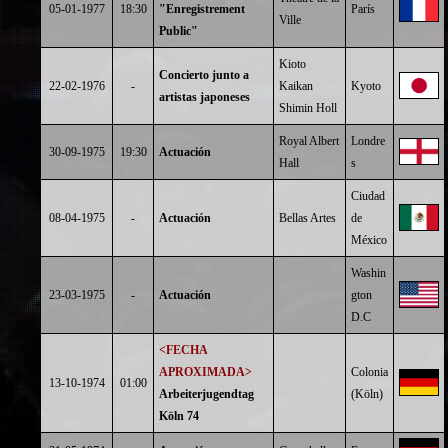
05-01-1977
18:30
"Enregistrement
París
Ville
Public"
Kioto
Concierto junto a
22-02-1976
-
Kaikan
Kyoto
artistas japoneses
Shimin Holl
Royal Albert
Londre
30-09-1975
19:30
Actuación
Hall
s
Ciudad
08-04-1975
-
Actuación
Bellas Artes
de
México
Washin
23-03-1975
-
Actuación
gton
D.C
<FECHA
APROXIMADA>
Colonia
13-10-1974
01:00
Arbeiterjugendtag
(Köln)
Köln 74