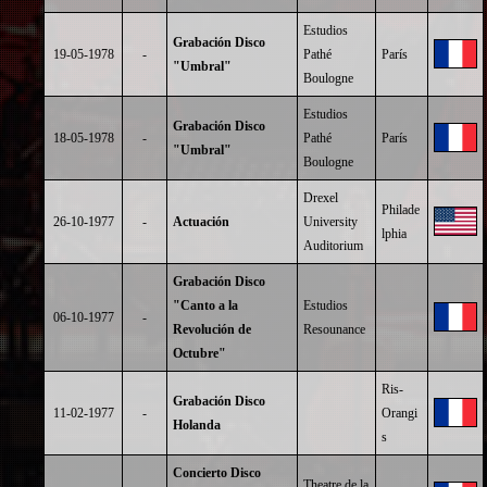
Estudios
Grabación Disco
19-05-1978
-
Pathé
París
"Umbral"
Boulogne
Estudios
Grabación Disco
18-05-1978
-
Pathé
París
"Umbral"
Boulogne
Drexel
Philade
26-10-1977
-
Actuación
University
lphia
Auditorium
Grabación Disco
"Canto a la
Estudios
06-10-1977
-
Revolución de
Resounance
Octubre"
Ris-
Grabación Disco
11-02-1977
-
Orangi
Holanda
s
Concierto Disco
Theatre de la