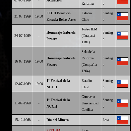
07-08-1969
-
Actuación
Reforma
o
FECH Beneficio
Estadio
Santiag
31-07-1969
19:30
Escuela Bellas Artes
Chile
o
Teatro IEM
Homenaje Gabriela
Santiag
24-07-1969
-
(Tarapacá
Pizarro
o
1181)
Sala de la
Homenaje Gabriela
Reforma
Santiag
16-07-1969
19:00
Pizarro
(Compañía
o
1264)
1° Festival de la
Estadio
Santiag
12-07-1969
19:00
NCCH
Chile
o
Gimnasio
1° Festival de la
Santiag
11-07-1969
-
Universidad
NCCH
o
Católica
15-12-1968
-
Día del Minero
Lota
<FECHA
Liceo