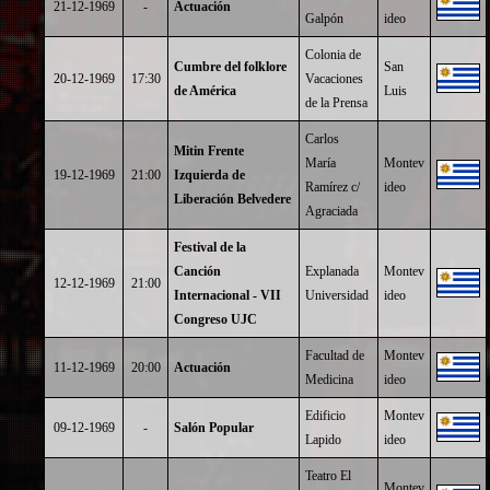
21-12-1969
-
Actuación
Galpón
ideo
Colonia de
Cumbre del folklore
San
20-12-1969
17:30
Vacaciones
de América
Luis
de la Prensa
Carlos
Mitin Frente
María
Montev
19-12-1969
21:00
Izquierda de
Ramírez c/
ideo
Liberación Belvedere
Agraciada
Festival de la
Canción
Explanada
Montev
12-12-1969
21:00
Internacional - VII
Universidad
ideo
Congreso UJC
Facultad de
Montev
11-12-1969
20:00
Actuación
Medicina
ideo
Edificio
Montev
09-12-1969
-
Salón Popular
Lapido
ideo
Teatro El
Montev