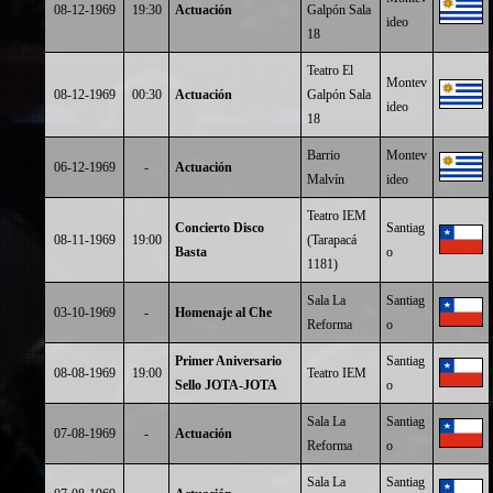
08-12-1969
19:30
Actuación
Galpón Sala
ideo
18
Teatro El
Montev
08-12-1969
00:30
Actuación
Galpón Sala
ideo
18
Barrio
Montev
06-12-1969
-
Actuación
Malvín
ideo
Teatro IEM
Concierto Disco
Santiag
08-11-1969
19:00
(Tarapacá
Basta
o
1181)
Sala La
Santiag
03-10-1969
-
Homenaje al Che
Reforma
o
Primer Aniversario
Santiag
08-08-1969
19:00
Teatro IEM
Sello JOTA-JOTA
o
Sala La
Santiag
07-08-1969
-
Actuación
Reforma
o
Sala La
Santiag