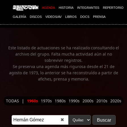
Imagen 01
AGENDA
HISTORIA
INTEGRANTES
REPERTORIO
GALERÍA
DISCOS
VIDEOS/AV
LIBROS
DOCS
PRENSA
Este listado de actuaciones se ha realizado consultando el
archivo del grupo. Falta mucha actividad aún al no
sobrevivir registros.
Se preserva una agenda más rigurosa desde el 21 de
agosto de 1973, lo anterior se ha reconstruído a partir de
afiches, prensa y memoria.
TODAS
|
1960s
1970s
1980s
1990s
2000s
2010s
2020s
✖