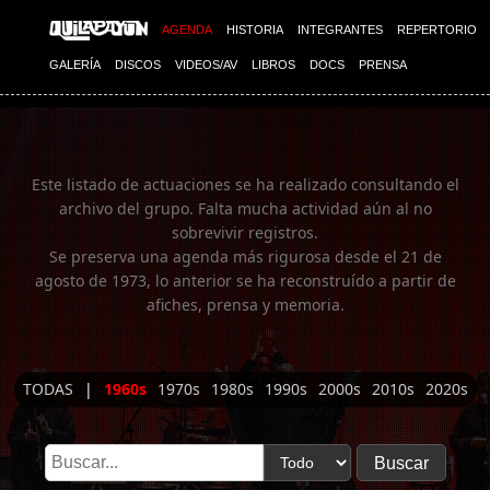
Imagen 01
AGENDA
HISTORIA
INTEGRANTES
REPERTORIO
GALERÍA
DISCOS
VIDEOS/AV
LIBROS
DOCS
PRENSA
Este listado de actuaciones se ha realizado consultando el
archivo del grupo. Falta mucha actividad aún al no
sobrevivir registros.
Se preserva una agenda más rigurosa desde el 21 de
agosto de 1973, lo anterior se ha reconstruído a partir de
afiches, prensa y memoria.
TODAS
|
1960s
1970s
1980s
1990s
2000s
2010s
2020s