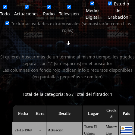
Estudio
Medio
de
Todo
Actuaciones
Radio
Televisión
Digital
Grabación
Incluir actividades extramusicales (se mostrarán como filas
rojas)
Si quieres buscar más de un término al mismo tiempo, los puedes
separar con ";" (sin espacios) en el buscador
Las columnas con fondo rojo indican info o recursos disponibles
(en pantallas pequeñas se omiten)
Total de la categoría: 96 / Total del filtrado: 1
Ciuda
Fecha
Hora
Detalle
Lugar
País
d
Teatro El
Montev
21-12-1969
-
Actuación
Galpón
ideo