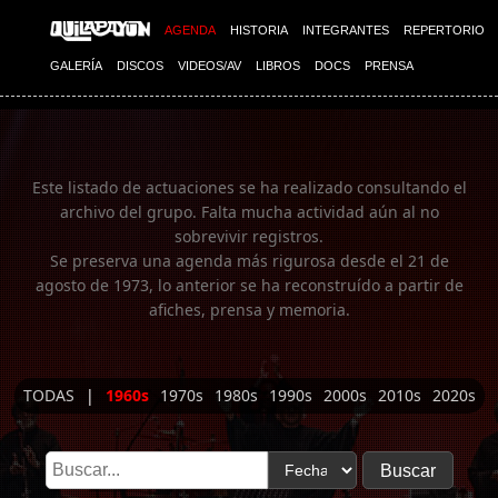
Imagen 01
AGENDA
HISTORIA
INTEGRANTES
REPERTORIO
GALERÍA
DISCOS
VIDEOS/AV
LIBROS
DOCS
PRENSA
Este listado de actuaciones se ha realizado consultando el
archivo del grupo. Falta mucha actividad aún al no
sobrevivir registros.
Se preserva una agenda más rigurosa desde el 21 de
agosto de 1973, lo anterior se ha reconstruído a partir de
afiches, prensa y memoria.
TODAS
|
1960s
1970s
1980s
1990s
2000s
2010s
2020s