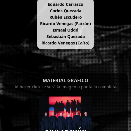
Eduardo Carrasco
Carlos Quezada
Rubén Escudero
Ricardo Venegas (Farzán)
Ismael Oddó
Sebastián Quezada
Ricardo Venegas (Caíto)
MATERIAL GRÁFICO
Al hacer click se verá la imagen a pantalla completa