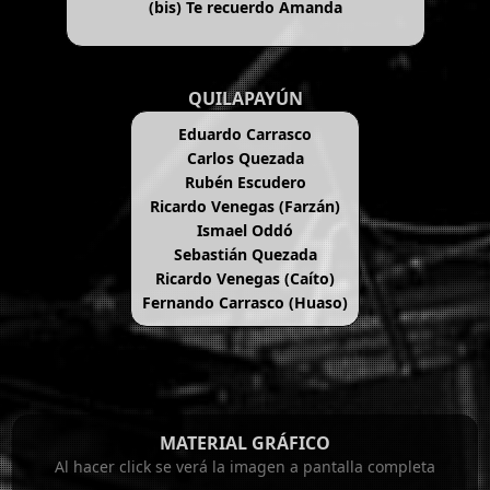
(bis)
Te recuerdo Amanda
QUILAPAYÚN
Eduardo Carrasco
Carlos Quezada
Rubén Escudero
Ricardo Venegas (Farzán)
Ismael Oddó
Sebastián Quezada
Ricardo Venegas (Caíto)
Fernando Carrasco (Huaso)
MATERIAL GRÁFICO
Al hacer click se verá la imagen a pantalla completa