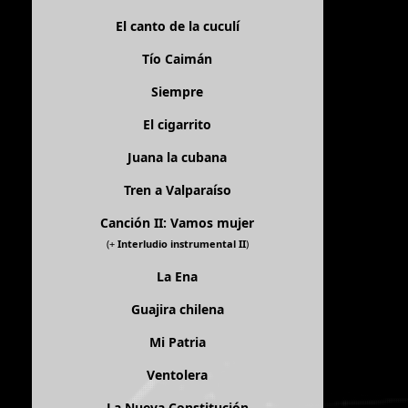
El canto de la cuculí
Tío Caimán
Siempre
El cigarrito
Juana la cubana
Tren a Valparaíso
Canción II: Vamos mujer
(+
Interludio instrumental II
)
La Ena
Guajira chilena
Mi Patria
Ventolera
La Nueva Constitución