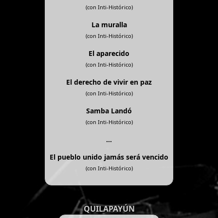
(con Inti-Histórico)
La muralla
(con Inti-Histórico)
El aparecido
(con Inti-Histórico)
El derecho de vivir en paz
(con Inti-Histórico)
Samba Landó
(con Inti-Histórico)
...
El pueblo unido jamás será vencido
(con Inti-Histórico)
QUILAPAYÚN