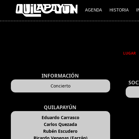
AGENDA
HISTORIA
I
LUGAR
INFORMACIÓN
SOC
Concierto
QUILAPAYÚN
Eduardo Carrasco
Carlos Quezada
Rubén Escudero
Ricardo Venegas (Farzán)