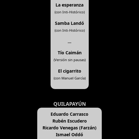
La esperanza
(con Inti-Histórico)
Samba Landó
(con Inti-Histórico)
...
Tío Caimán
(Versión sin pausas)
El cigarrito
(con Manuel García)
QUILAPAYÚN
Eduardo Carrasco
Rubén Escudero
Ricardo Venegas (Farzán)
Ismael Oddó