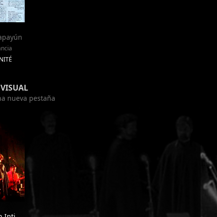
lapayún
ancia
ANITÉ
VISUAL
una nueva pestaña
 Inti