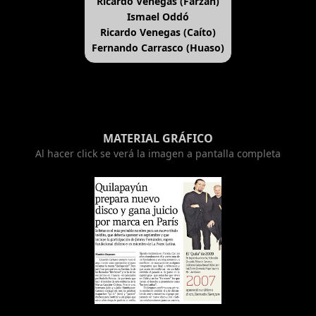
Ricardo Venegas (Farzán)
Ismael Oddó
Ricardo Venegas (Caíto)
Fernando Carrasco (Huaso)
MATERIAL GRÁFICO
Al hacer click se verá la imagen a pantalla completa