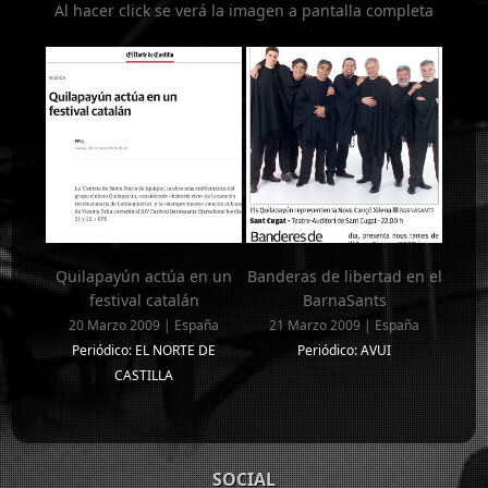
Al hacer click se verá la imagen a pantalla completa
Quilapayún actúa en un
Banderas de libertad en el
festival catalán
BarnaSants
20 Marzo 2009 | España
21 Marzo 2009 | España
Periódico: EL NORTE DE
Periódico: AVUI
CASTILLA
SOCIAL