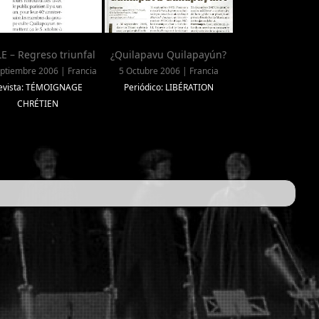
E – Regreso triunfal
¿Quilapavu Quilapayún?
ptiembre 2006 | Francia
5 Octubre 2006 | Francia
evista: TÉMOIGNAGE
Periódico: LIBÉRATION
CHRÉTIEN