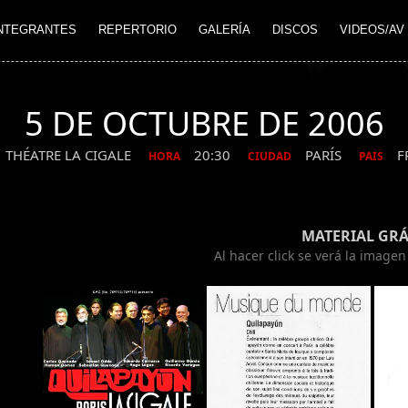
NTEGRANTES
REPERTORIO
GALERÍA
DISCOS
VIDEOS/AV
5 DE OCTUBRE DE 2006
THÉATRE LA CIGALE
20:30
PARÍS
F
HORA
CIUDAD
PAIS
MATERIAL GRÁ
Al hacer click se verá la image