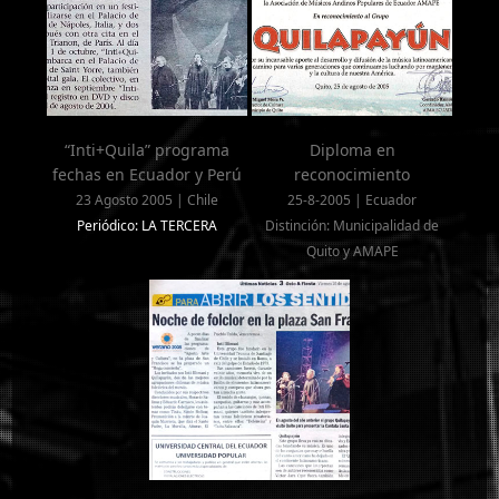
“Inti+Quila” programa
Diploma en
fechas en Ecuador y Perú
reconocimiento
23 Agosto 2005 | Chile
25-8-2005 | Ecuador
Periódico: LA TERCERA
Distinción: Municipalidad de
Quito y AMAPE