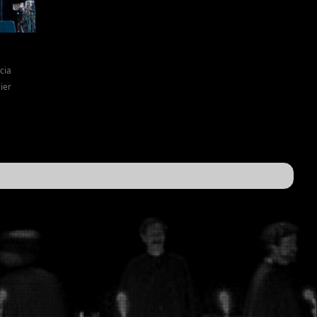
cia
lier