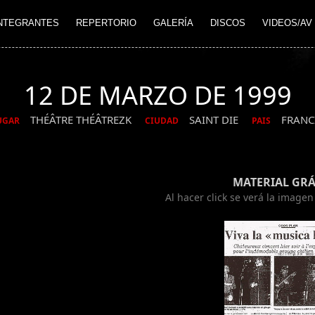
NTEGRANTES
REPERTORIO
GALERÍA
DISCOS
VIDEOS/AV
12 DE MARZO DE 1999
THÉÂTRE THÉÂTREZK
SAINT DIE
FRANC
UGAR
CIUDAD
PAIS
MATERIAL GRÁ
Al hacer click se verá la image