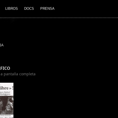
LIBROS
DOCS
PRENSA
IA
FICO
n a pantalla completa