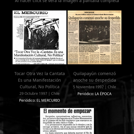
Al hacer click se verá la imagen a pantalla completa
Tocar Otra Vez la Cantata
Quilapayún comenzó
Es una Manifestación
anoche su despedida
Cultural, No Política
5 Noviembre 1997 | Chile
29 Octubre 1997 | Chile
Periódico: LA ÉPOCA
Periódico: EL MERCURIO