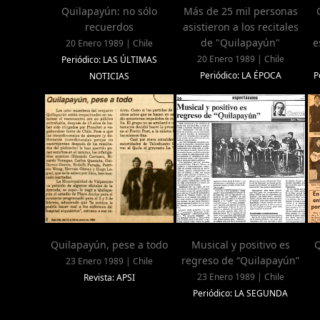
Quilapayún: no sólo
Más de 25 mil personas
recuerdos
asistieron a los recitales
de "Quilapayún"
e
20 Enero 1989 | Chile
20 Enero 1989 | Chile
Periódico: LAS ÚLTIMAS
Periódico: LA ÉPOCA
P
NOTICIAS
Quilapayún, pese a todo
Musical y positivo es
Q
regreso de “Quilapayún”
23 Enero 1989 | Chile
23 Enero 1989 | Chile
Revista: APSI
Periódico: LA SEGUNDA