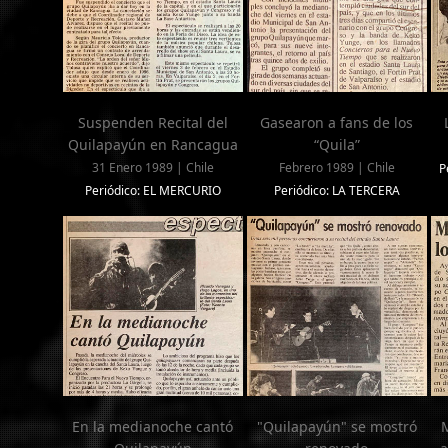
Suspenden Recital del
Gasearon a fans de los
Quilapayún en Rancagua
“Quila”
31 Enero 1989 | Chile
Febrero 1989 | Chile
P
Periódico: EL MERCURIO
Periódico: LA TERCERA
En la medianoche cantó
"Quilapayún" se mostró
M