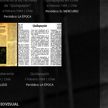
sistieron a los recitales
Quilapayún en Chile
de "Quilapayún"
4 Febrero 1989 | Chile
4 Febrero 1989 | Chile
Periódico: EL MERCURIO
Periódico: LA ÉPOCA
uberante
Quilapayún
 | Chile
7 Febrero 1989 | Chile
ÁLISIS
Periódico: LA ÉPOCA
DIOVISUAL