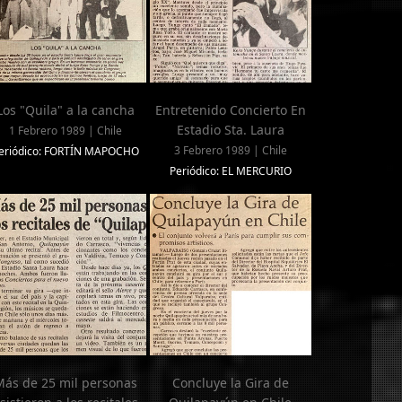
Los "Quila" a la cancha
Entretenido Concierto En
Estadio Sta. Laura
1 Febrero 1989 | Chile
3 Febrero 1989 | Chile
eriódico: FORTÍN MAPOCHO
Periódico: EL MERCURIO
ás de 25 mil personas
Concluye la Gira de