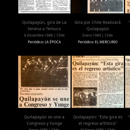
Quilapayún, gira de La
Gira por Chile Realizará
Serena a Temuco
Quilapayún
6 Diciembre 1988 | Chile
Enero 1989 | Chile
Periódico: LA ÉPOCA
Periódico: EL MERCURIO
Quilapayún se une a
Quilapayún: "Esta gira es
“
Congreso y Yunge
el regreso artístico"
Enero 1989 | Chile
10 Enero 1989 | Chile