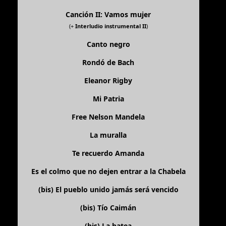
Canción II: Vamos mujer
(+
Interludio instrumental II
)
Canto negro
Rondó de Bach
Eleanor Rigby
Mi Patria
Free Nelson Mandela
La muralla
Te recuerdo Amanda
Es el colmo que no dejen entrar a la Chabela
(bis)
El pueblo unido jamás será vencido
(bis)
Tío Caimán
(bis)
La batea