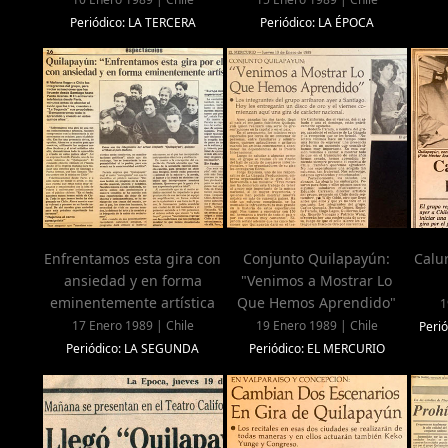
Periódico: LA TERCERA
Periódico: LA ÉPOCA
Enfrentamos esta gira con
Conjunto Quilapayún:
Calu
ansiedad y en forma
"Venimos a Mostrar Lo
eminentemente artística
Que Hemos Aprendido"
1
17 Enero 1989 | Chile
19 Enero 1989 | Chile
Peri
Periódico: LA SEGUNDA
Periódico: EL MERCURIO