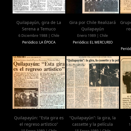
Quilapayún, gira de La
Gira por Chile Realizará
Grupo
Serena a Temuco
Quilapayún
re
6 Diciembre 1988 | Chile
Enero 1989 | Chile
Periódico: LA ÉPOCA
Periódico: EL MERCURIO
Perió
Quilapayún: "Esta gira es
“Quilapayún”: la gira, la
el regreso artístico"
cassette y la película
1
10 Enero 1989 | Chile
15 Enero 1989 | Chile