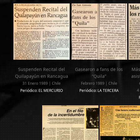
Suspenden Recital del
Gasearon a fans de los
Más
Quilapayún en Rancagua
“Quila”
asis
31 Enero 1989 | Chile
Febrero 1989 | Chile
4
Periódico: EL MERCURIO
Periódico: LA TERCERA