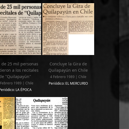
 de 25 mil personas
Concluye la Gira de
tieron a los recitales
Quilapayún en Chile
de "Quilapayún"
4 Febrero 1989 | Chile
 Febrero 1989 | Chile
Periódico: EL MERCURIO
Periódico: LA ÉPOCA