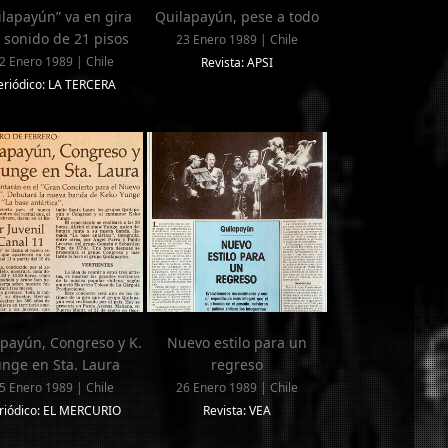
ilapayún” va en gira
Quilapayún, pese a todo
 sonido de 21 pisos
23 Enero 1989 | Chile
2 Enero 1989 | Chile
Revista: APSI
eriódico: LA TERCERA
payún, Congreso y K.
Nuevo estilo para un
nge en Sta. Laura
regreso
5 Enero 1989 | Chile
26 Enero 1989 | Chile
riódico: EL MERCURIO
Revista: VEA