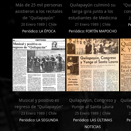
Más de 25 mil personas
Quilapayún culminó su
“Qu
asistieron a los recitales
larga gira junto a los
con
de "Quilapayún"
estudiantes de Medicina
2
20 Enero 1989 | Chile
21 Enero 1989 | Chile
P
Periódico: LA ÉPOCA
Periódico: FORTÍN MAPOCHO
Musical y positivo es
Quilapayún, Congreso y
Quila
regreso de “Quilapayún”
Yunge al Santa Laura
Yu
23 Enero 1989 | Chile
25 Enero 1989 | Chile
2
Periódico: LA SEGUNDA
Periódico: LAS ÚLTIMAS
Pe
NOTICIAS