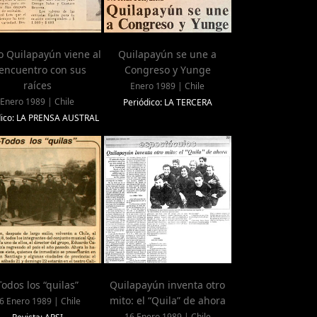
 Quilapayún viene al
Quilapayún se une a
encuentro con sus
Congreso y Yunge
raíces
Enero 1989 | Chile
Enero 1989 | Chile
Periódico: LA TERCERA
dico: LA PRENSA AUSTRAL
Todos los “quilas”
Quilapayún inventa otro
mito: el “Quila” de ahora
6 Enero 1989 | Chile
16 Enero 1989 | Chile