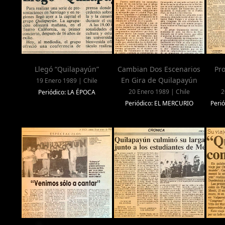
Llegó “Quilapayún”
Cambian Dos Escenarios
Pro
En Gira de Quilapayún
19 Enero 1989 | Chile
20 Enero 1989 | Chile
2
Periódico: LA ÉPOCA
Periódico: EL MERCURIO
Peri