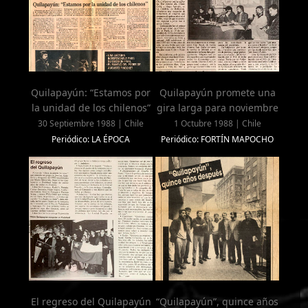
Quilapayún: “Estamos por
Quilapayún promete una
la unidad de los chilenos”
gira larga para noviembre
30 Septiembre 1988 | Chile
1 Octubre 1988 | Chile
Periódico: LA ÉPOCA
Periódico: FORTÍN MAPOCHO
El regreso del Quilapayún
“Quilapayún”, quince años