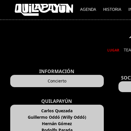
AGENDA
HISTORIA
I
TE
LUGAR
INFORMACIÓN
SOC
Concierto
QUILAPAYÚN
Carlos Quezada
Guillermo Oddó (Willy Oddó)
Hernán Gómez
Rodolfo Parada