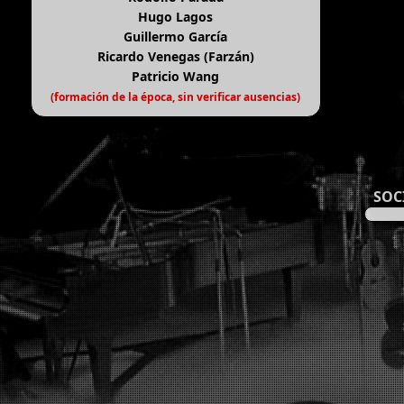
Hugo Lagos
Guillermo García
Ricardo Venegas (Farzán)
Patricio Wang
(formación de la época, sin verificar ausencias)
SOC