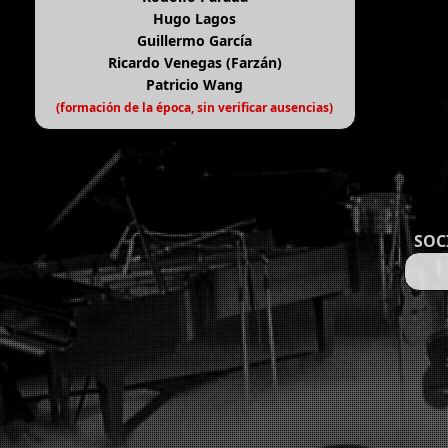
Hugo Lagos
Guillermo García
Ricardo Venegas (Farzán)
Patricio Wang
(formación de la época, sin verificar ausencias)
SOC