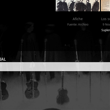
Afiche
Los 
Fuente: Archivo
9 Nov
Suple
IAL