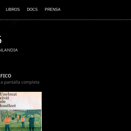
LIBROS
DOCS
PRENSA
5
NLANDIA
FICO
n a pantalla completa